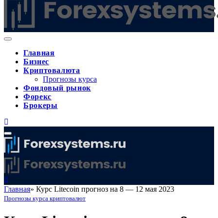
Главная
Бизнес
Криптовалюта
Прогнозы курса
Фондовый рынок
Форекс
Брокеры
Главная
»
Курс Litecoin прогноз на 8 — 12 мая 2023
Прогнозы курса криптовалют