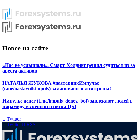
Новое на сайте
«Нас не услышали». Смарт-Холдинг решил судиться из-за
ареста активов
НАТАЛЬЯ ЖУКОВА #наставникИмпульс
(t.me/nastavnikimpuls) заманивают в лохотроны!
Импульс денег (t.me/impuls_deneg_bot) завлекают людей в
пирамиду из черного списка ЦБ!
Twitter
Twitter
RSS