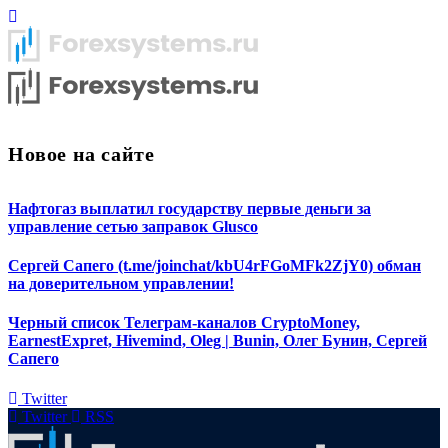
Новое на сайте
Нафтогаз выплатил государству первые деньги за
управление сетью заправок Glusco
Сергей Сапего (t.me/joinchat/kbU4rFGoMFk2ZjY0) обман
на доверительном управлении!
Черный список Телеграм-каналов CryptoMoney,
EarnestExpret, Hivemind, Oleg | Bunin, Олег Бунин, Сергей
Сапего
Twitter
Twitter
RSS