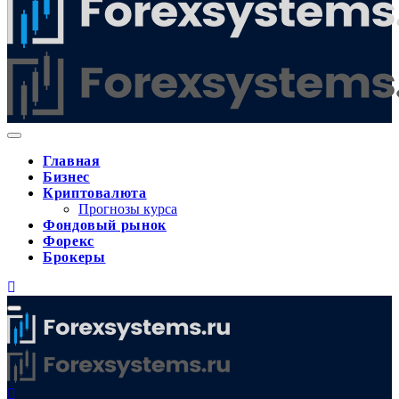
Главная
Бизнес
Криптовалюта
Прогнозы курса
Фондовый рынок
Форекс
Брокеры