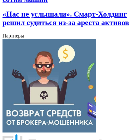
«Нас не услышали». Смарт-Холдинг
решил судиться из-за ареста активов
Партнеры