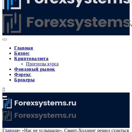
Главная
Бизнес
Криптовалюта
Прогнозы курса
Фондовый рынок
Форекс
Брокеры
Главная
»
«Нас не услышали». Смарт-Холдинг решил судиться