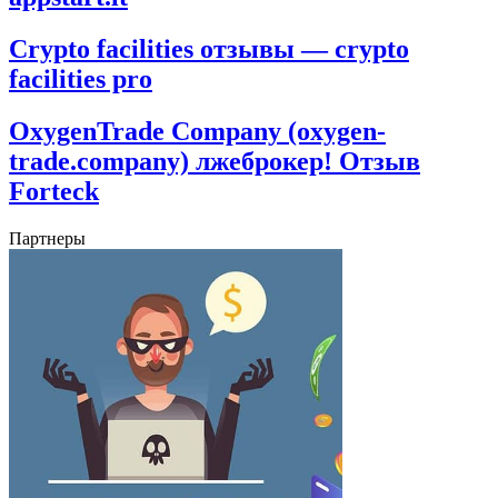
Crypto facilities отзывы — crypto
facilities pro
OxygenTrade Company (oxygen-
trade.company) лжеброкер! Отзыв
Forteck
Партнеры