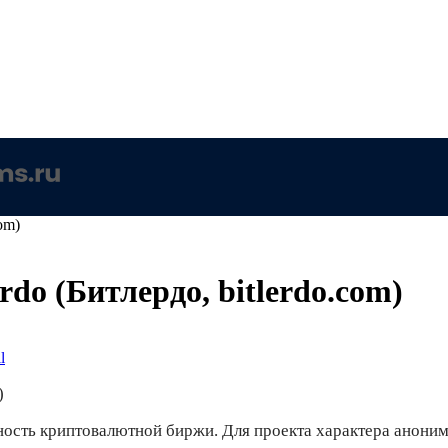
om)
do (Битлердо, bitlerdo.com)
l
ьность криптовалютной биржи. Для проекта характера анони