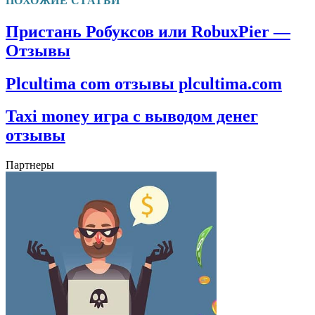
ПОХОЖИЕ СТАТЬИ
Пристань Робуксов или RobuxPier —
Отзывы
Plcultima com отзывы plcultima.com
Taxi money игра с выводом денег
отзывы
Партнеры