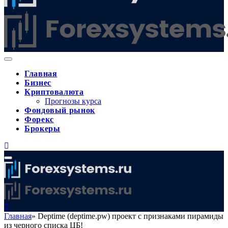
Главная
Бизнес
Криптовалюта
Прогнозы курса
Фондовый рынок
Форекс
Брокеры
Главная
»
Deptime (deptime.pw) проект с признаками пирамиды
из черного списка ЦБ!