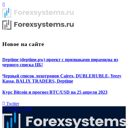
Новое на сайте
Deptime (deptime.pw) проект с признаками пирамиды из
черного списка ЦБ!
Черный список лохотронов Cairex, DUBLERUBLE, Yeezy
Kassa, BALIX TRADERS, Deptime
Курс Bitcoin и прогноз BTC/USD на 25 апреля 2023
Twitter
Twitter
RSS