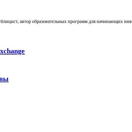
ублицист, автор образовательных программ для начинающих инв
exchange
ывы