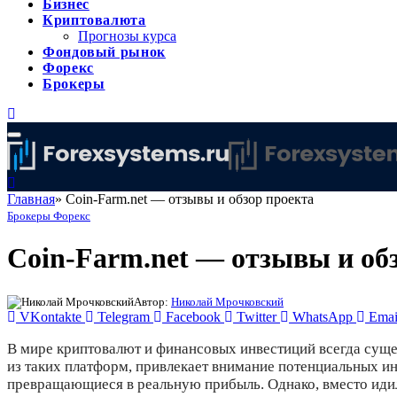
Бизнес
Криптовалюта
Прогнозы курса
Фондовый рынок
Форекс
Брокеры
Главная
»
Coin-Farm.net — отзывы и обзор проекта
Брокеры Форекс
Coin-Farm.net — отзывы и об
Автор:
Николай Мрочковский
VKontakte
Telegram
Facebook
Twitter
WhatsApp
Emai
В мире криптовалют и финансовых инвестиций всегда суще
из таких платформ, привлекает внимание потенциальных и
превращающиеся в реальную прибыль. Однако, вместо идил