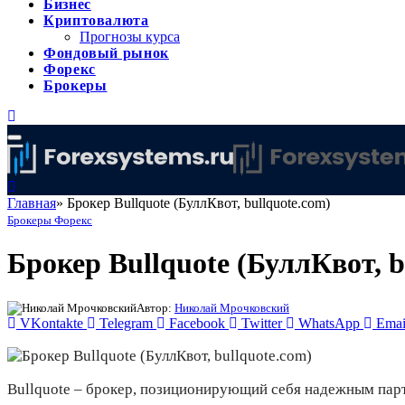
Бизнес
Криптовалюта
Прогнозы курса
Фондовый рынок
Форекс
Брокеры
Главная
»
Брокер Bullquote (БуллКвот, bullquote.com)
Брокеры Форекс
Брокер Bullquote (БуллКвот, b
Автор:
Николай Мрочковский
VKontakte
Telegram
Facebook
Twitter
WhatsApp
Emai
Bullquote – брокер, позиционирующий себя надежным парт