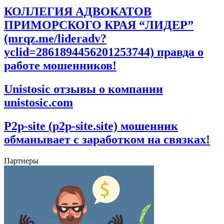
КОЛЛЕГИЯ АДВОКАТОВ
ПРИМОРСКОГО КРАЯ “ЛИДЕР”
(mrqz.me/lideradv?
yclid=2861894456201253744) правда о
работе мошенников!
Unistosic отзывы о компании
unistosic.com
P2p-site (p2p-site.site) мошенник
обманывает с заработком на связках!
Партнеры