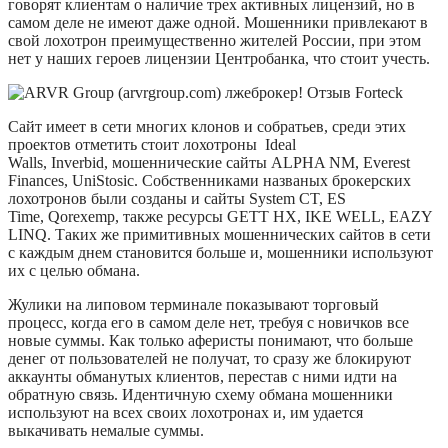
говорят клиентам о наличие трех активных лицензий, но в
самом деле не имеют даже одной. Мошенники привлекают в
свой лохотрон преимущественно жителей России, при этом
нет у наших героев лицензии Центробанка, что стоит учесть.
Сайт имеет в сети многих клонов и собратьев, среди этих
проектов отметить стоит лохотроны Ideal
Walls, Inverbid, мошеннические сайты ALPHA NM, Everest
Finances, UniStosic. Собственниками названых брокерских
лохотронов были созданы и сайты System CT, ES
Time, Qorexemp, также ресурсы GETT HX, IKE WELL, EAZY
LINQ. Таких же примитивных мошеннических сайтов в сети
с каждым днем становится больше и, мошенники используют
их с целью обмана.
Жулики на липовом терминале показывают торговый
процесс, когда его в самом деле нет, требуя с новичков все
новые суммы. Как только аферисты понимают, что больше
денег от пользователей не получат, то сразу же блокируют
аккаунты обманутых клиентов, перестав с ними идти на
обратную связь. Идентичную схему обмана мошенники
используют на всех своих лохотронах и, им удается
выкачивать немалые суммы.