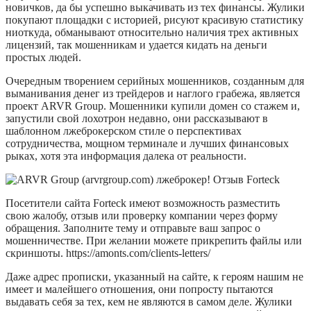
новичков, да бы успешно выкачивать из тех финансы. Жулики
покупают площадки с историей, рисуют красивую статистику
ниоткуда, обманывают относительно наличия трех активных
лицензий, так мошенникам и удается кидать на деньги
простых людей.
Очередным творением серийных мошенников, созданным для
выманивания денег из трейдеров и наглого грабежа, является
проект ARVR Group. Мошенники купили домен со стажем и,
запустили свой лохотрон недавно, они рассказывают в
шаблонном лжеброкерском стиле о перспективах
сотрудничества, мощном терминале и лучших финансовых
рыках, хотя эта информация далека от реальности.
Посетители сайта Forteck имеют возможность разместить
свою жалобу, отзыв или проверку компании через форму
обращения. Заполните тему и отправьте ваш запрос о
мошенничестве. При желании можете прикрепить файлы или
скриншоты. https://amonts.com/clients-letters/
Даже адрес прописки, указанный на сайте, к героям нашим не
имеет и малейшего отношения, они попросту пытаются
выдавать себя за тех, кем не являются в самом деле. Жулики