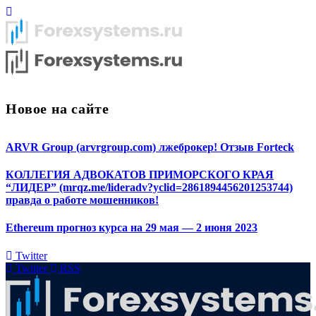
Новое на сайте
ARVR Group (arvrgroup.com) лжеброкер! Отзыв Forteck
КОЛЛЕГИЯ АДВОКАТОВ ПРИМОРСКОГО КРАЯ
“ЛИДЕР” (mrqz.me/lideradv?yclid=2861894456201253744)
правда о работе мошенников!
Ethereum прогноз курса на 29 мая — 2 июня 2023
Twitter
Twitter
RSS