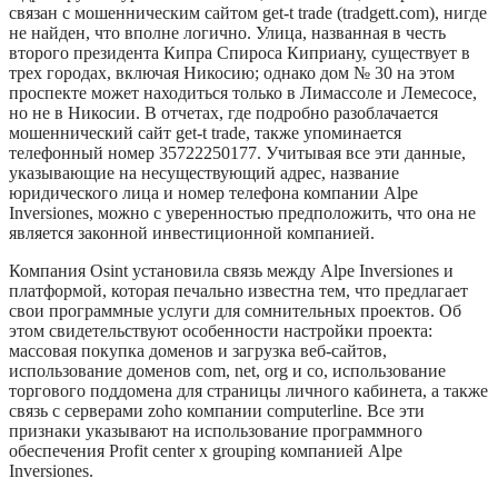
связан с мошенническим сайтом get-t trade (tradgett.com), нигде
не найден, что вполне логично. Улица, названная в честь
второго президента Кипра Спироса Киприану, существует в
трех городах, включая Никосию; однако дом № 30 на этом
проспекте может находиться только в Лимассоле и Лемесосе,
но не в Никосии. В отчетах, где подробно разоблачается
мошеннический сайт get-t trade, также упоминается
телефонный номер 35722250177. Учитывая все эти данные,
указывающие на несуществующий адрес, название
юридического лица и номер телефона компании Alpe
Inversiones, можно с уверенностью предположить, что она не
является законной инвестиционной компанией.
Компания Osint установила связь между Alpe Inversiones и
платформой, которая печально известна тем, что предлагает
свои программные услуги для сомнительных проектов. Об
этом свидетельствуют особенности настройки проекта:
массовая покупка доменов и загрузка веб-сайтов,
использование доменов com, net, org и co, использование
торгового поддомена для страницы личного кабинета, а также
связь с серверами zoho компании computerline. Все эти
признаки указывают на использование программного
обеспечения Profit center x grouping компанией Alpe
Inversiones.