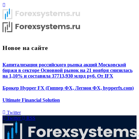
Новое на сайте
Капитализация российского рынка акций Московской
биржи в секторе Основной рынок на 21 ноября снизилась
на 1,10% и составила 37713,930 млрд руб. От IFX
Брокер Hypper FX (Гиппер ФХ, Легион ФХ, hypperfx.com)
Ultimate Financial Solution
Twitter
Twitter
RSS