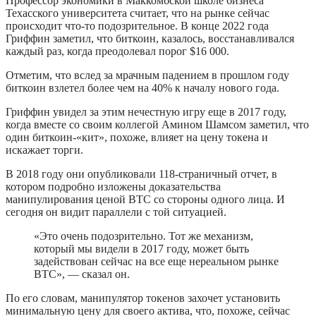
Профессор экономики в Маккомбской школе бизнеса
Техасского университета считает, что на рынке сейчас
происходит что-то подозрительное. В конце 2022 года
Гриффин заметил, что биткоин, казалось, восстанавливался
каждый раз, когда преодолевал порог $16 000.
Отметим, что вслед за мрачным падением в прошлом году
биткоин взлетел более чем на 40% к началу нового года.
Гриффин увидел за этим нечестную игру еще в 2017 году,
когда вместе со своим коллегой Амином Шамсом заметил, что
один биткоин-«кит», похоже, влияет на цену токена и
искажает торги.
В 2018 году они опубликовали 118-страничный отчет, в
котором подробно изложены доказательства
манипулирования ценой BTC со стороны одного лица. И
сегодня он видит параллели с той ситуацией.
«Это очень подозрительно. Тот же механизм,
который мы видели в 2017 году, может быть
задействован сейчас на все еще нереальном рынке
BTC», — сказал он.
По его словам, манипулятор токенов захочет установить
минимальную цену для своего актива, что, похоже, сейчас