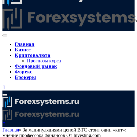
Главная
Бизнес
Криптовалюта
Прогнозы курса
Фондовый рынок
Форекс
Брокеры
Главная
»
За манипуляциями ценой BTC стоит один «кит»:
мнение профессора финансов От Investing.com