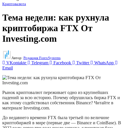
Криптовалюта
Тема недели: как рухнула
криптобиржа FTX От
Investing.com
Автор:
Редакция ForexSystems
VKontakte
Telegram
Facebook
Twitter
WhatsApp
Email
Рынок криптовалют переживает одно из крупнейших
падений за всю историю. Почему обрушилась биржа FTX и
как этому содействовал собственник Binance? Читайте в
материале Investing.com.
До недавнего времени FTX была третьей по величине
криптобиржей в мире (первые две — Binance и CoinBase). В
2022 году, через три года после запуска, клиентская база