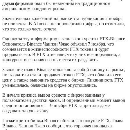
двумя фирмами были бы незаконны на традиционном
американском фондовом рынке.
Значительных колебаний на рынке эта публикация 2 ноября
не повлекла. В Alameda не опровергали цифры, но отметили,
что это только часть отчета.
Однако за эту информацию взялись конкуренты FTX-Binance.
Основатель Binance Чанпэн Чжао объявил 7 ноября, что
сомневается в жизнеспособности FTX токена и будет
продавать его. В FTX отвечали, что у них все нормально, а
конкурент всего-навсего пытается их раздавить.
Заявление главы Binance повлекло за собой панику на рынке,
пользователи стали продавать токен FTX, что обвалило его
цену, а также выводить средства с биржи. Ликвидность FTX
уменьшалась, балансы на бирже опустошались.
В начале кризиса вывод средств с биржи занимал у
пользователей десятки часов. В определенный момент вывод
средств остановился — 9 ноября FTX запретили даже
создавать такую заявку.
Позже криптобиржа Binance объявила о покупке FTX. Глава
Binance Чанпэн Чжао сообщил, что торговая площадка