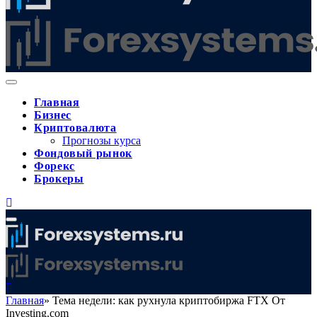
Главная
Бизнес
Криптовалюта
Прогнозы курса
Фондовый рынок
Форекс
Брокеры
Главная
»
Тема недели: как рухнула криптобиржа FTX От
Investing.com