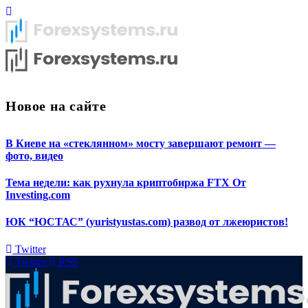
Новое на сайте
В Киеве на «стеклянном» мосту завершают ремонт —
фото, видео
Тема недели: как рухнула криптобиржа FTX От
Investing.com
ЮК “ЮСТАС” (yuristyustas.com) развод от лжеюристов!
Twitter
Twitter
RSS