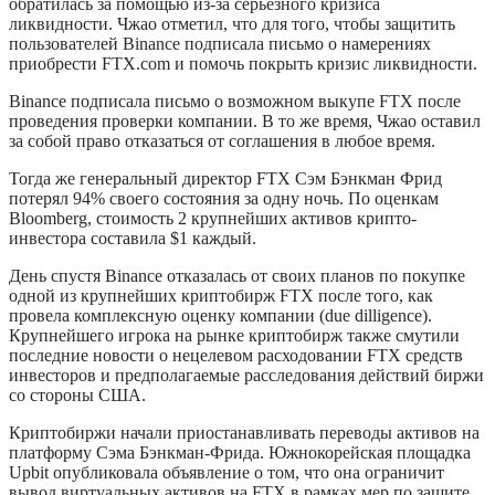
обратилась за помощью из-за серьезного кризиса
ликвидности. Чжао отметил, что для того, чтобы защитить
пользователей Binance подписала письмо о намерениях
приобрести FTX.com и помочь покрыть кризис ликвидности.
Binance подписала письмо о возможном выкупе FTX после
проведения проверки компании. В то же время, Чжао оставил
за собой право отказаться от соглашения в любое время.
Тогда же генеральный директор FTX Сэм Бэнкман Фрид
потерял 94% своего состояния за одну ночь. По оценкам
Bloomberg, стоимость 2 крупнейших активов крипто-
инвестора составила $1 каждый.
День спустя Binance отказалась от своих планов по покупке
одной из крупнейших криптобирж FTX после того, как
провела комплексную оценку компании (due dilligence).
Крупнейшего игрока на рынке криптобирж также смутили
последние новости о нецелевом расходовании FTX средств
инвесторов и предполагаемые расследования действий биржи
со стороны США.
Криптобиржи начали приостанавливать переводы активов на
платформу Сэма Бэнкман-Фрида. Южнокорейская площадка
Upbit опубликовала объявление о том, что она ограничит
вывод виртуальных активов на FTX в рамках мер по защите