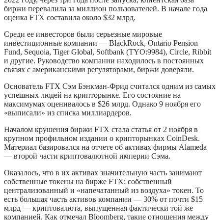
биржи перевалила за миллион пользователей. В начале года
оценка FTX составила около $32 млрд.
Среди ее инвесторов были серьезные мировые
инвестиционные компании — BlackRock, Ontario Pension
Fund, Sequoia, Tiger Global, Softbank (TYO:9984), Circle, Ribbit
и другие. Руководство компании находилось в постоянных
связях с американскими регуляторами, биржи доверяли.
Основатель FTX Сэм Бэнкман-Фрид считался одним из самых
успешных людей на крипторынке. Его состояние на
максимумах оценивалось в $26 млрд. Однако 9 ноября его
«выписали» из списка миллиардеров.
Началом крушения биржи FTX стала статья от 2 ноября в
крупном профильном издании о крипторынках CoinDesk.
Материал базировался на отчете об активах фирмы Alameda
— второй части криптовалютной империи Сэма.
Оказалось, что в их активах значительную часть занимают
собственные токены на бирже FTX: собственный
централизованный и «напечатанный из воздуха» токен. То
есть большая часть активов компании — 30% от почти $15
млрд — криптовалюта, выпущенная фактически той же
компанией. Как отмечал Bloomberg, такие отношения между