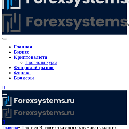
Главная
Бизнес
Криптовалюта
Прогнозы курса
Фондовый рынок
Форекс
Брокеры
Главная
»
Партнер Binance отказался обслуживать крипто-