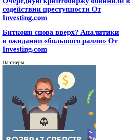
Очередную криптобиржу обвинили в
содействии преступности От
Investing.com
Биткоин снова вверх? Аналитики
в ожидании «большого ралли» От
Investing.com
Партнеры