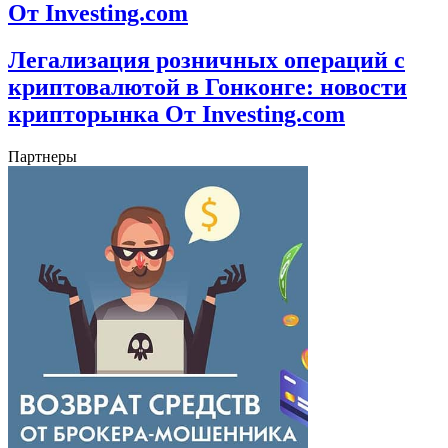
От Investing.com
Легализация розничных операций с
криптовалютой в Гонконге: новости
крипторынка От Investing.com
Партнеры