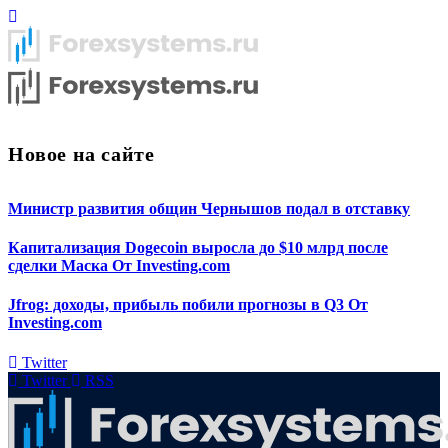
Новое на сайте
Министр развития общин Чернышов подал в отставку
Капитализация Dogecoin выросла до $10 млрд после
сделки Маска От Investing.com
Jfrog: доходы, прибыль побили прогнозы в Q3 От
Investing.com
Twitter
Twitter
RSS