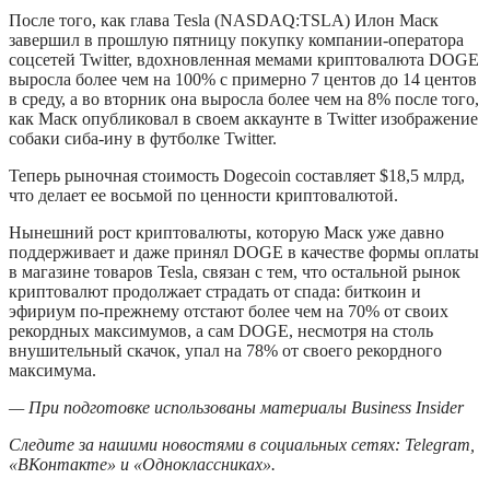
После того, как глава Tesla (NASDAQ:TSLA) Илон Маск
завершил в прошлую пятницу покупку компании-оператора
соцсетей Twitter, вдохновленная мемами криптовалюта DOGE
выросла более чем на 100% с примерно 7 центов до 14 центов
в среду, а во вторник она выросла более чем на 8% после того,
как Маск опубликовал в своем аккаунте в Twitter изображение
собаки сиба-ину в футболке Twitter.
Теперь рыночная стоимость Dogecoin составляет $18,5 млрд,
что делает ее восьмой по ценности криптовалютой.
Нынешний рост криптовалюты, которую Маск уже давно
поддерживает и даже принял DOGE в качестве формы оплаты
в магазине товаров Tesla, связан с тем, что остальной рынок
криптовалют продолжает страдать от спада: биткоин и
эфириум по-прежнему отстают более чем на 70% от своих
рекордных максимумов, а сам DOGE, несмотря на столь
внушительный скачок, упал на 78% от своего рекордного
максимума.
— При подготовке использованы материалы Business Insider
Следите за нашими новостями в социальных сетях:
Telegram
,
«ВКонтакте»
и
«Одноклассниках»
.