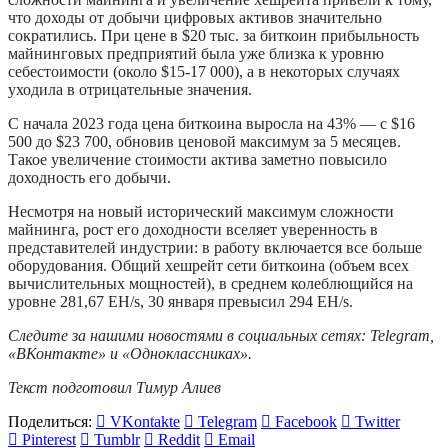
что доходы от добычи цифровых активов значительно
сократились. При цене в $20 тыс. за биткоин прибыльность
майнинговых предприятий была уже близка к уровню
себестоимости (около $15-17 000), а в некоторых случаях
уходила в отрицательные значения.
С начала 2023 года цена биткоина выросла на 43% — с $16
500 до $23 700, обновив ценовой максимум за 5 месяцев.
Такое увеличение стоимости актива заметно повысило
доходность его добычи.
Несмотря на новый исторический максимум сложности
майнинга, рост его доходности вселяет уверенность в
представителей индустрии: в работу включается все больше
оборудования. Общий хешрейт сети биткоина (объем всех
вычислительных мощностей), в среднем колеблющийся на
уровне 281,67 EH/s, 30 января превысил 294 EH/s.
Следите за нашими новостями в социальных сетях:
Telegram
,
«ВКонтакте»
и
«Одноклассниках»
.
Текст подготовил Тимур Алиев
Поделиться:
VKontakte
Telegram
Facebook
Twitter
Pinterest
Tumblr
Reddit
Email