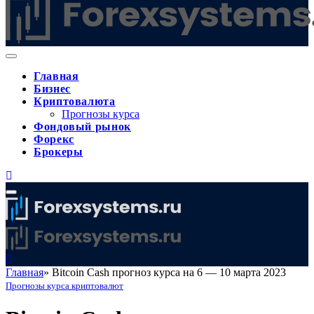
Главная
Бизнес
Криптовалюта
Прогнозы курса
Фондовый рынок
Форекс
Брокеры
Главная
»
Bitcoin Cash прогноз курса на 6 — 10 марта 2023
Прогнозы курса криптовалют