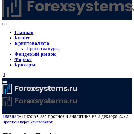
Главная
Бизнес
Криптовалюта
Прогнозы курса
Фондовый рынок
Форекс
Брокеры
Главная
»
Bitcoin Cash прогноз и аналитика на 2 декабря 2022
Прогнозы курса криптовалют