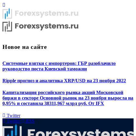
Новое на сайте
Системные взятки с импортеров: ГБР разоблачило
руководство поста Киевской таможни
Ripple прогноз и аналитика XRP/USD на 23 ноября 2022
Капитализация российского рынка акций Московской
биржи в секторе Основной рынок на 23 ноября выросла на
0,95% и составила 38311,967 млрд руб. От IFX
Twitter
Twitter
RSS