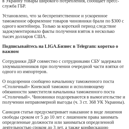
в Украину товары широкого потребления, сообщает пресс-
служба ГБР.
Установлено, что за беспрепятственное и ускоренное
таможенное оформление товаров чиновники брали по $300 с
одного контейнера. Только за короткий период следствие
задокументировало факты получения взяток в несколько
тысяч долларов США.
Подписывайтесь на LIGA.Бизнес в Telegram: коротко о
важном
Сотрудники ДБР совместно с сотрудниками СБУ задержали
злоумышленников при получении очередной части взятки от
одного из импортеров.
О подозрении сообщено начальнику таможенного поста
«Столичный» Киевской таможни и исполняющему
обязанности заместителя начальника таможенного поста
«Столичный». Чиновники подозреваются в вымогательстве и
получении неправомерной выгоды (ч. 3 ст. 368 УК Украины).
Санкция статьи предусматривает наказание в виде лишения
свободы сроком от 5 до 10 лет с лишением права занимать
определенные должности или заниматься определенной
деятельностью сроком до 3 лет, а также конфискацию