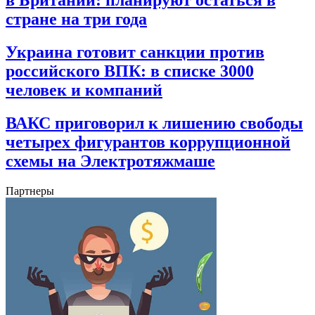
стране на три года
Украина готовит санкции против
российского ВПК: в списке 3000
человек и компаний
ВАКС приговорил к лишению свободы
четырех фигурантов коррупционной
схемы на Электротяжмаше
Партнеры