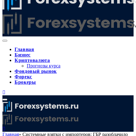
Главная
Бизнес
Криптовалюта
Прогнозы курса
Фондовый рынок
Форекс
Брокеры
Главная
»
Системные взятки с импортеров: ГБР разоблачило