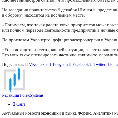
Кабинет министров считает, что промышленным объектам с
На заседании правительства 9 декабря Шмыгаль представил
в оборону) находится на последнем месте.
«Понимаем, что такая расстановка приоритетов может выз
или полном переводе деятельности предприятий в ночные 
По прогнозам Укрэнерго, дефицит электроэнергии в Украин
«Если исходить из сегодняшней ситуации, из сегодняшнего
Его можно скомпенсировать частично какими-то мерами тип
Поделиться:
VKontakte
Telegram
Facebook
Twitter
Pinte
Редакция ForexSystems
Сайт
Актуальные новости экономики и рынка Форекс. Аналитика к