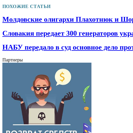
ПОХОЖИЕ СТАТЬИ
Молдовские олигархи Плахотнюк и Шор
Словакия передает 300 генераторов ук
НАБУ передало в суд основное дело пр
Партнеры