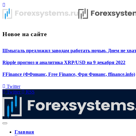
Новое на сайте
Шмыгаль предложил заводам работать ночью. Днем не хват
Ripple прогноз и аналитика XRP/USD на 9 декабря 2022
FFinance (ФФинанс, Free Finance, Фри Финанс, ffinance.info)
Twitter
Twitter
RSS
Главная