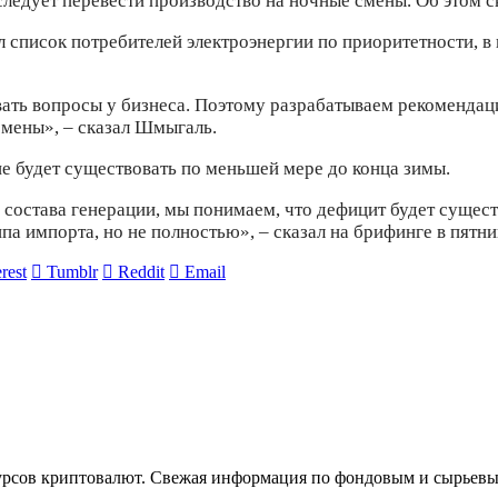
ледует перевести производство на ночные смены. Об этом 
 список потребителей электроэнергии по приоритетности, в
вать вопросы у бизнеса. Поэтому разрабатываем рекомендац
смены», – сказал Шмыгаль.
е будет существовать по меньшей мере до конца зимы.
 состава генерации, мы понимаем, что дефицит будет сущест
а импорта, но не полностью», – сказал на брифинге в пятн
rest
Tumblr
Reddit
Email
урсов криптовалют. Свежая информация по фондовым и сырьев