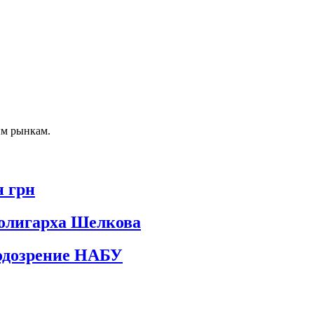
ым рынкам.
н грн
 олигарха Шелкова
подозрение НАБУ