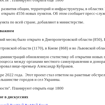
развития общин, территорий и инфраструктуры, в областях
ыло открыто 4556 новых пунктов. Об этом сообщает пресс-с
нкта по всей стране, добавляют в министерстве.
 важном
й месяц было открыто в Днепропетровской области (850), В
ровской области (1170), в Киеве (868) и во Львовской обла
администраций обновленную статистику об открытии новых 
роцесса между органами местного самоуправления и донора
ировал вице-премьер Александр Кубраков.
е 2022 года. Этот проект стал ответом на ракетные обстре
большинстве городов и сел Украины.
ие в дискуссиях