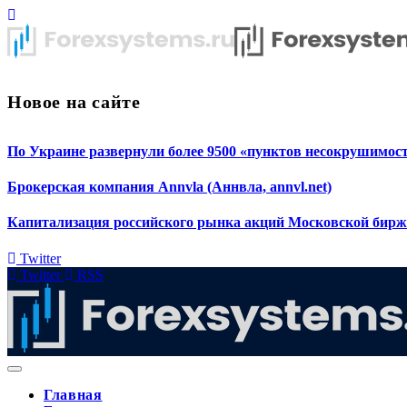
Новое на сайте
По Украине развернули более 9500 «пунктов несокрушимос
Брокерская компания Annvla (Аннвла, annvl.net)
Капитализация российского рынка акций Московской биржи 
Twitter
Twitter
RSS
Главная