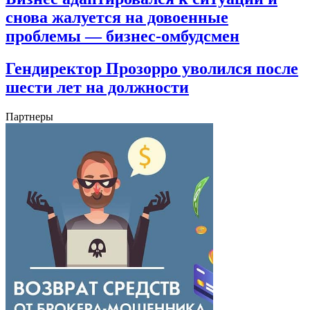
снова жалуется на довоенные
проблемы — бизнес-омбудсмен
Гендиректор Прозорро уволился после
шести лет на должности
Партнеры