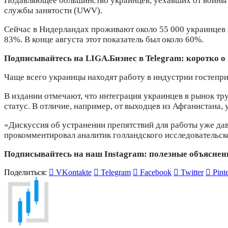
Подавляющее большинство украинцев, уехавших от войны в
службы занятости (UWV).
Сейчас в Нидерландах проживают около 55 000 украинцев в
83%. В конце августа этот показатель был около 60%.
Подписывайтесь на LIGA.Бизнес в Telegram: коротко о
Чаще всего украинцы находят работу в индустрии гостепри
В издании отмечают, что интеграция украинцев в рынок тр
статус. В отличие, например, от выходцев из Афганистана,
«Дискуссия об устранении препятствий для работы уже дав
прокомментировал аналитик голландского исследовательск
Подписывайтесь на наш Instagram: полезные объясне
Поделиться:
VKontakte
Telegram
Facebook
Twitter
Pinte