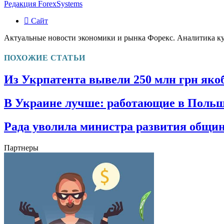
Редакция ForexSystems
Сайт
Актуальные новости экономики и рынка Форекс. Аналитика к
ПОХОЖИЕ СТАТЬИ
Из Укрпатента вывели 250 млн грн яко
В Украине лучше: работающие в Польш
Рада уволила министра развития общ
Партнеры