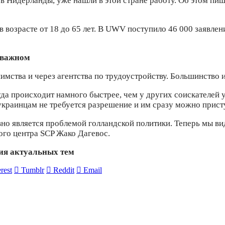
 Нидерланды, уже нашли в этой стране работу. Об этом пиш
 возрасте от 18 до 65 лет. В UWV поступило 46 000 заявлен
 важном
имства и через агентства по трудоустройству. Большинство 
уда происходит намного быстрее, чем у других соискателей
 украинцам не требуется разрешение и им сразу можно прист
но является проблемой голландской политики. Теперь мы ви
ого центра SCP Жако Дагевос.
ния актуальных тем
rest
Tumblr
Reddit
Email