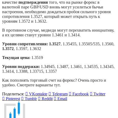
качестве
подтверждения
того, что на рынке форекс в
валютной паре GBP/USD вновь могут усилиться бычьи
настроения, необходимо дождаться пробоя сильного уровня
сопротивления 1.3527, который может открыть путь к
уровням 1.3572 и 1.3632.
В противном случае, медведи могут перехватить инициативу,
а их целями станут уровни 1.3461 и 1.3414.
Уровни сопротивления: 1.3527
, 1.35455, 1.35505/535, 1.3560,
1.3572
, 1.3597, 1.3632
Текущая цена:
1.3519
Уровни поддержки:
1.34945, 1.3487, 1.3461, 1.34535, 1.34345,
1.3414, 1.3388, 1.33715, 1.3357
Как пополнять торговый счет на форекс? Очень просто и
удобно. Смотрите варианты тут.
Поделиться:
VKontakte
Telegram
Facebook
Twitter
Pinterest
Tumblr
Reddit
Email