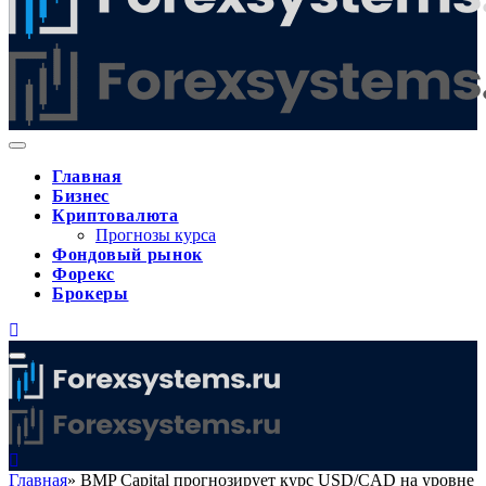
Главная
Бизнес
Криптовалюта
Прогнозы курса
Фондовый рынок
Форекс
Брокеры
Главная
»
BMP Capital прогнозирует курс USD/CAD на уровне