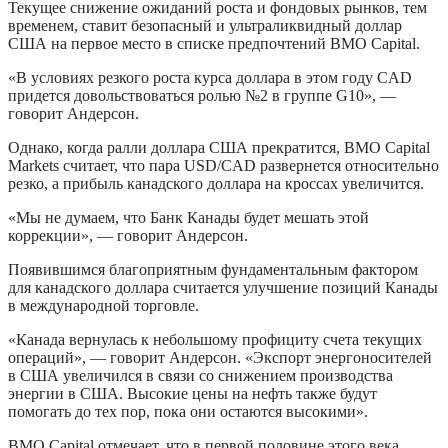
Текущее снижение ожиданий роста и фондовых рынков, тем
временем, ставит безопасный и ультраликвидный доллар
США на первое место в списке предпочтений BMO Capital.
«В условиях резкого роста курса доллара в этом году CAD
придется довольствоваться ролью №2 в группе G10», —
говорит Андерсон.
Однако, когда ралли доллара США прекратится, BMO Capital
Markets считает, что пара USD/CAD развернется относительно
резко, а прибыль канадского доллара на кроссах увеличится.
«Мы не думаем, что Банк Канады будет мешать этой
коррекции», — говорит Андерсон.
Появившимся благоприятным фундаментальным фактором
для канадского доллара считается улучшение позиций Канады
в международной торговле.
«Канада вернулась к небольшому профициту счета текущих
операций», — говорит Андерсон. «Экспорт энергоносителей
в США увеличился в связи со снижением производства
энергии в США. Высокие цены на нефть также будут
помогать до тех пор, пока они остаются высокими».
BMO Capital отмечает, что в первой половине этого века