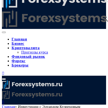
Главная
Бизнес
Криптовалюта
Прогнозы курса
Фондовый рынок
Форекс
Брокеры
Главная
»
Инвестиции с Эдуардом Кузнецовым