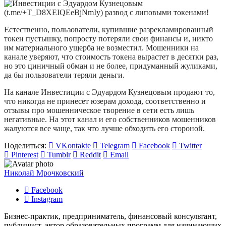
Естественно, пользователи, купившие разрекламированный
токен пустышку, попросту потеряли свои финансы и, никто
им материального ущерба не возместил. Мошенники на
канале уверяют, что стоимость токена вырастет в десятки раз,
но это циничный обман и не более, придуманный жуликами,
да бы пользователи теряли деньги.
На канале Инвестиции с Эдуардом Кузнецовым продают то,
что никогда не принесет юзерам дохода, соответственно и
отзывы про мошенническое творение в сети есть лишь
негативные. На этот канал и его собственников мошенников
жалуются все чаще, так что лучше обходить его стороной.
Поделиться:
VKontakte
Telegram
Facebook
Twitter
Pinterest
Tumblr
Reddit
Email
Николай Мрочковский
Facebook
Instagram
Бизнес-практик, предприниматель, финансовый консультант,
публицист, автор образовательных программ для начинающих