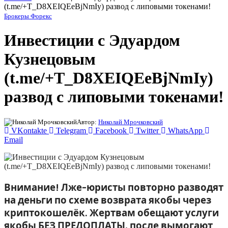
(t.me/+T_D8XEIQEeBjNmIy) развод с липовыми токенами!
Брокеры Форекс
Инвестиции с Эдуардом
Кузнецовым
(t.me/+T_D8XEIQEeBjNmIy)
развод с липовыми токенами!
Автор:
Николай Мрочковский
VKontakte
Telegram
Facebook
Twitter
WhatsApp
Email
Внимание! Лже-юристы повторно разводят
на деньги по схеме возврата якобы через
криптокошелёк. Жертвам обещают услуги
якобы БЕЗ ПРЕДОПЛАТЫ, после вымогают