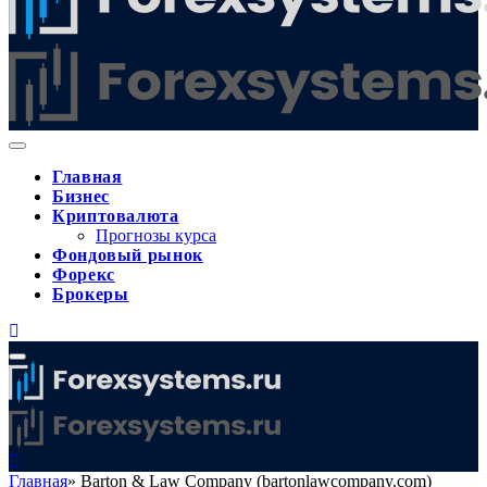
Главная
Бизнес
Криптовалюта
Прогнозы курса
Фондовый рынок
Форекс
Брокеры
Главная
»
Barton & Law Company (bartonlawcompany.com)