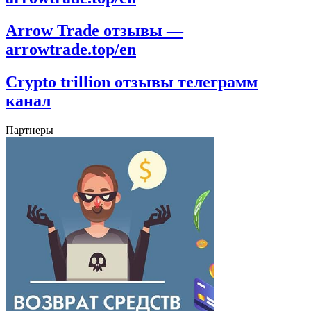
Arrow Trade отзывы —
arrowtrade.top/en
Crypto trillion отзывы телеграмм
канал
Партнеры