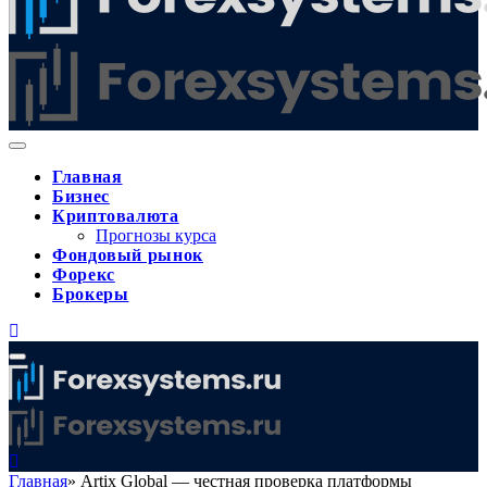
Главная
Бизнес
Криптовалюта
Прогнозы курса
Фондовый рынок
Форекс
Брокеры
Главная
»
Artix Global — честная проверка платформы