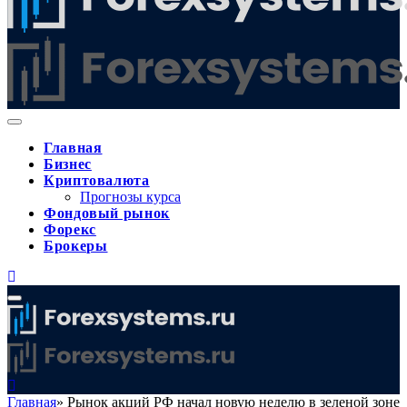
Главная
Бизнес
Криптовалюта
Прогнозы курса
Фондовый рынок
Форекс
Брокеры
Главная
»
Рынок акций РФ начал новую неделю в зеленой зоне