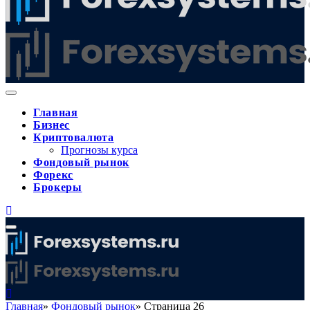
Главная
Бизнес
Криптовалюта
Прогнозы курса
Фондовый рынок
Форекс
Брокеры
Главная
»
Фондовый рынок
»
Страница 26