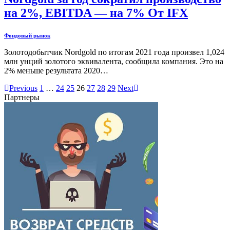
на 2%, EBITDA — на 7% От IFX
Фондовый рынок
Золотодобытчик Nordgold по итогам 2021 года произвел 1,024
млн унций золотого эквивалента, сообщила компания. Это на
2% меньше результата 2020…
Previous
1
…
24
25
26
27
28
29
Next
Партнеры