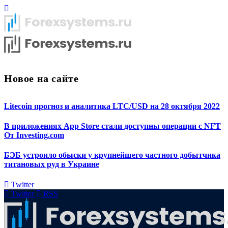
Новое на сайте
Litecoin прогноз и аналитика LTC/USD на 28 октября 2022
В приложениях App Store стали доступны операции с NFT
От Investing.com
БЭБ устроило обыски у крупнейшего частного добытчика
титановых руд в Украине
Twitter
Twitter
RSS