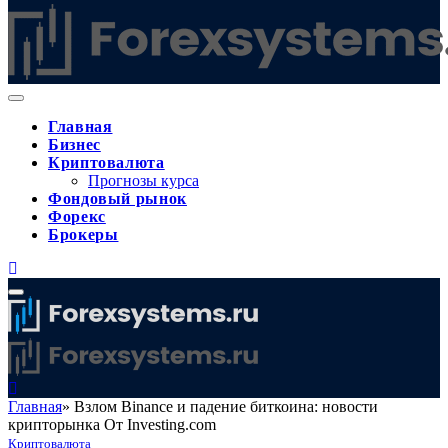
Главная
Бизнес
Криптовалюта
Прогнозы курса
Фондовый рынок
Форекс
Брокеры
Главная
»
Взлом Binance и падение биткоина: новости
крипторынка От Investing.com
Криптовалюта