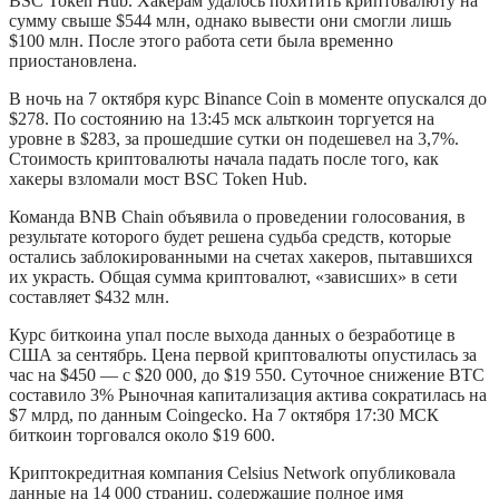
BSC Token Hub. Хакерам удалось похитить криптовалюту на
сумму свыше $544 млн, однако вывести они смогли лишь
$100 млн. После этого работа сети была временно
приостановлена.
В ночь на 7 октября курс Binance Coin в моменте опускался до
$278. По состоянию на 13:45 мск альткоин торгуется на
уровне в $283, за прошедшие сутки он подешевел на 3,7%.
Стоимость криптовалюты начала падать после того, как
хакеры взломали мост BSC Token Hub.
Команда BNB Chain объявила о проведении голосования, в
результате которого будет решена судьба средств, которые
остались заблокированными на счетах хакеров, пытавшихся
их украсть. Общая сумма криптовалют, «зависших» в сети
составляет $432 млн.
Курс биткоина упал после выхода данных о безработице в
США за сентябрь. Цена первой криптовалюты опустилась за
час на $450 — с $20 000, до $19 550. Суточное снижение BTC
составило 3% Рыночная капитализация актива сократилась на
$7 млрд, по данным Coingecko. На 7 октября 17:30 МСК
биткоин торговался около $19 600.
Криптокредитная компания Celsius Network опубликовала
данные на 14 000 страниц, содержащие полное имя