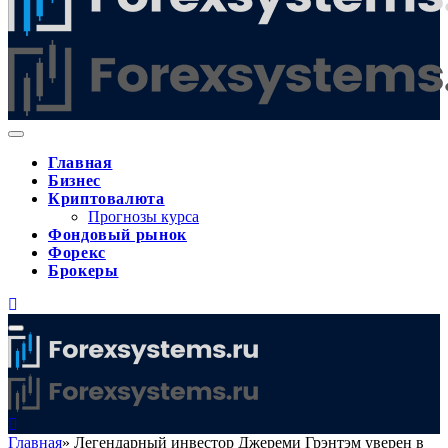
Главная
Бизнес
Криптовалюта
Прогнозы курса
Фондовый рынок
Форекс
Брокеры
Главная
»
Легендарный инвестор Джереми Грэнтэм уверен в