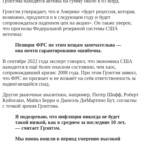
Грэнтэма находятся активы на сумму около $ 65 млрд.
Грэнтэм утверждает, что в Америке «будет рецессия, которая,
возможно, продлится и в следующем году и будет
сопровождаться падением цен на акции». Он также уверен,
что прогнозы Федеральной резервной системы США
неточны:
Позиция ФРС по этим вещам замечательна —
она почти гарантированно ошибочна.
В сентябре 2022 года эксперт говорил, что экономика США
находится в ещё более опасном состоянии, чем хаос,
сопровождавший кризис 2008 года. При этом Грэнтэм заявил,
что ФРС не признает и не возьмёт на себя ответственность за
надвигающийся спад.
Другие рыночные аналитики, например, Питер Шифф, Роберт
Кийосаки, Майкл Берри и Даниэль ДиМартино Бут, согласны
с точкой зрения Грэнтэма.
Я подозреваю, что инфляция никогда не будет
такой низкой, как в среднем за последние 10 лет,
— считает Грэнтэм.
Мы вновь вошли в период умеренно высокой