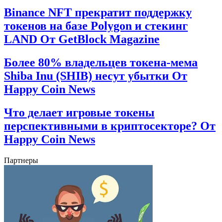
Binance NFT прекратит поддержку
токенов на базе Polygon и стекинг
LAND От GetBlock Magazine
Более 80% владельцев токена-мема
Shiba Inu (SHIB) несут убытки От
Happy Coin News
Что делает игровые токены
перспективными в криптосекторе? От
Happy Coin News
Партнеры