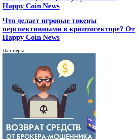
Happy Coin News
Что делает игровые токены
перспективными в криптосекторе? От
Happy Coin News
Партнеры