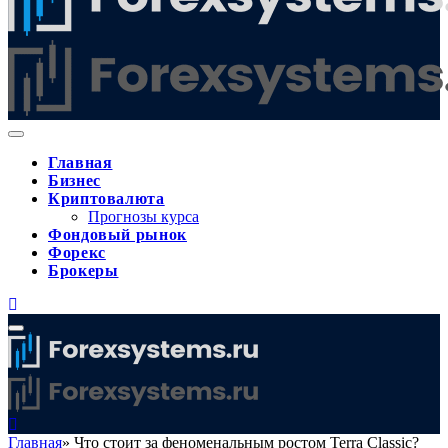
Главная
Бизнес
Криптовалюта
Прогнозы курса
Фондовый рынок
Форекс
Брокеры
Главная
»
Что стоит за феноменальным ростом Terra Classic?