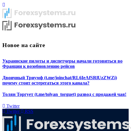
Новое на сайте
Украинские пилоты и диспетчеры начали готовиться во
Франции к возобновлению рейсов
Двоичный Триумф (t.me/joinchat/RL6IeAfSRlUzZWZi)
почему стоит остерегаться этого канала?
Толян Торгует (t.me/tolyan_torguet) развод с продажей чая!
Twitter
Twitter
RSS