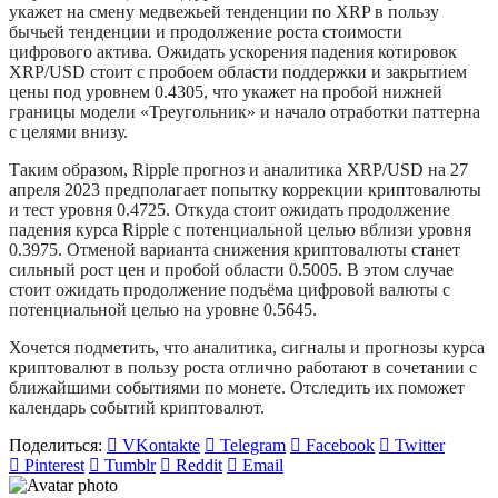
укажет на смену медвежьей тенденции по XRP в пользу
бычьей тенденции и продолжение роста стоимости
цифрового актива. Ожидать ускорения падения котировок
XRP/USD стоит с пробоем области поддержки и закрытием
цены под уровнем 0.4305, что укажет на пробой нижней
границы модели «Треугольник» и начало отработки паттерна
с целями внизу.
Таким образом, Ripple прогноз и аналитика XRP/USD на 27
апреля 2023 предполагает попытку коррекции криптовалюты
и тест уровня 0.4725. Откуда стоит ожидать продолжение
падения курса Ripple с потенциальной целью вблизи уровня
0.3975. Отменой варианта снижения криптовалюты станет
сильный рост цен и пробой области 0.5005. В этом случае
стоит ожидать продолжение подъёма цифровой валюты с
потенциальной целью на уровне 0.5645.
Хочется подметить, что аналитика, сигналы и прогнозы курса
криптовалют в пользу роста отлично работают в сочетании с
ближайшими событиями по монете. Отследить их поможет
календарь событий криптовалют.
Поделиться:
VKontakte
Telegram
Facebook
Twitter
Pinterest
Tumblr
Reddit
Email