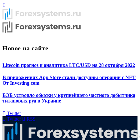
Новое на сайте
Litecoin прогноз и аналитика LTC/USD на 28 октября 2022
В приложениях App Store стали доступны операции с NFT
От Investing.com
БЭБ устроило обыски у крупнейшего частного добытчика
титановых руд в Украине
Twitter
Twitter
RSS