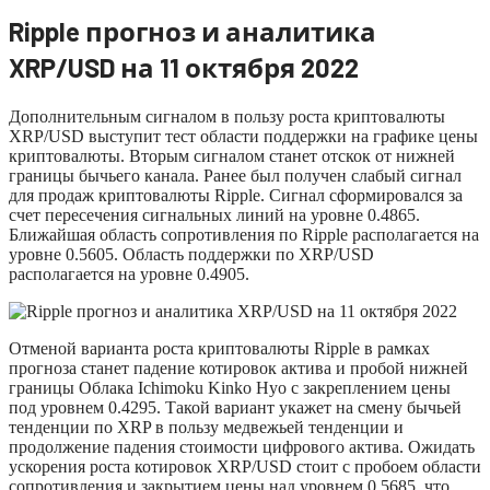
Ripple прогноз и аналитика
XRP/USD на 11 октября 2022
Дополнительным сигналом в пользу роста криптовалюты
XRP/USD выступит тест области поддержки на графике цены
криптовалюты. Вторым сигналом станет отскок от нижней
границы бычьего канала. Ранее был получен слабый сигнал
для продаж криптовалюты Ripple. Сигнал сформировался за
счет пересечения сигнальных линий на уровне 0.4865.
Ближайшая область сопротивления по Ripple располагается на
уровне 0.5605. Область поддержки по XRP/USD
располагается на уровне 0.4905.
Отменой варианта роста криптовалюты Ripple в рамках
прогноза станет падение котировок актива и пробой нижней
границы Облака Ichimoku Kinko Hyo с закреплением цены
под уровнем 0.4295. Такой вариант укажет на смену бычьей
тенденции по XRP в пользу медвежьей тенденции и
продолжение падения стоимости цифрового актива. Ожидать
ускорения роста котировок XRP/USD стоит с пробоем области
сопротивления и закрытием цены над уровнем 0.5685, что