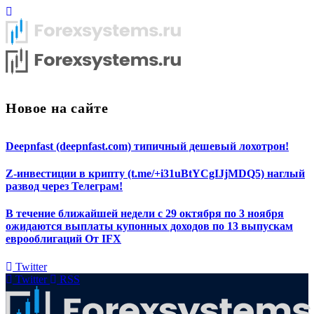
Новое на сайте
Deepnfast (deepnfast.com) типичный дешевый лохотрон!
Z-инвестиции в крипту (t.me/+i31uBtYCgIJjMDQ5) наглый
развод через Телеграм!
В течение ближайшей недели с 29 октября по 3 ноября
ожидаются выплаты купонных доходов по 13 выпускам
еврооблигаций От IFX
Twitter
Twitter
RSS