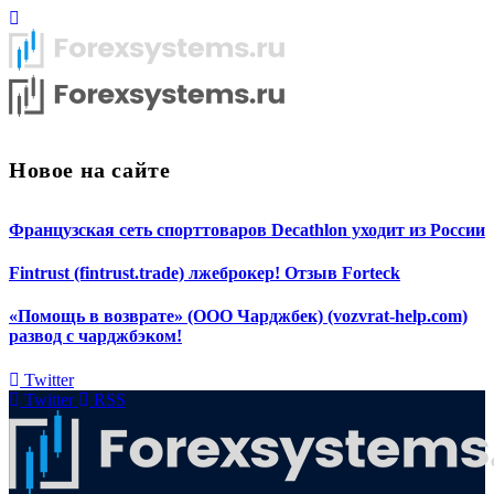
Новое на сайте
Французская сеть спорттоваров Decathlon уходит из России
Fintrust (fintrust.trade) лжеброкер! Отзыв Forteck
«Помощь в возврате» (ООО Чарджбек) (vozvrat-help.com)
развод с чарджбэком!
Twitter
Twitter
RSS