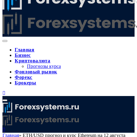
Главная
Бизнес
Криптовалюта
Прогнозы курса
Фондовый рынок
Форекс
Брокеры
Главная
»
ETH/USD прогноз и курс Ethereum на 12 августа