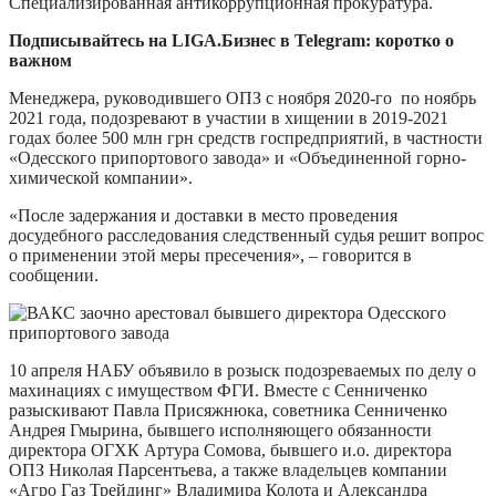
Специализированная антикоррупционная прокуратура.
Подписывайтесь на LIGA.Бизнес в Telegram: коротко о
важном
Менеджера, руководившего ОПЗ с ноября 2020-го по ноябрь
2021 года, подозревают в участии в хищении в 2019-2021
годах более 500 млн грн средств госпредприятий, в частности
«Одесского припортового завода» и «Объединенной горно-
химической компании».
«После задержания и доставки в место проведения
досудебного расследования следственный судья решит вопрос
о применении этой меры пресечения», – говорится в
сообщении.
10 апреля НАБУ объявило в розыск подозреваемых по делу о
махинациях с имуществом ФГИ. Вместе с Сенниченко
разыскивают Павла Присяжнюка, советника Сенниченко
Андрея Гмырина, бывшего исполняющего обязанности
директора ОГХК Артура Сомова, бывшего и.о. директора
ОПЗ Николая Парсентьева, а также владельцев компании
«Агро Газ Трейдинг» Владимира Колота и Александра