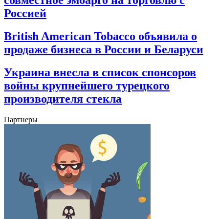
Россией
British American Tobacco объявила о
продаже бизнеса в России и Беларуси
Украина внесла в список спонсоров
войны крупнейшего турецкого
производителя стекла
Партнеры