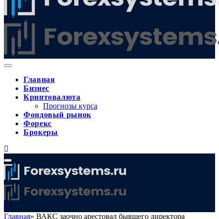
Главная
Бизнес
Криптовалюта
Прогнозы курса
Фондовый рынок
Форекс
Брокеры
Главная
»
ВАКС заочно арестовал бывшего директора