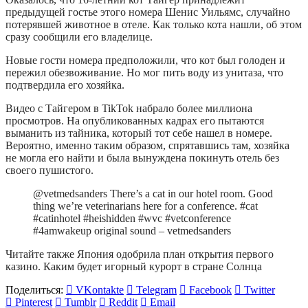
предыдущей гостье этого номера Шенис Уильямс, случайно
потерявшей животное в отеле. Как только кота нашли, об этом
сразу сообщили его владелице.
Новые гости номера предположили, что кот был голоден и
пережил обезвоживание. Но мог пить воду из унитаза, что
подтвердила его хозяйка.
Видео с Тайгером в TikTok набрало более миллиона
просмотров. На опубликованных кадрах его пытаются
выманить из тайника, который тот себе нашел в номере.
Вероятно, именно таким образом, спрятавшись там, хозяйка
не могла его найти и была вынуждена покинуть отель без
своего пушистого.
@vetmedsanders There’s a cat in our hotel room. Good
thing we’re veterinarians here for a conference. #cat
#catinhotel #heishidden #wvc #vetconference
#4amwakeup original sound – vetmedsanders
Читайте также Япония одобрила план открытия первого
казино. Каким будет игорный курорт в стране Солнца
Поделиться:
VKontakte
Telegram
Facebook
Twitter
Pinterest
Tumblr
Reddit
Email