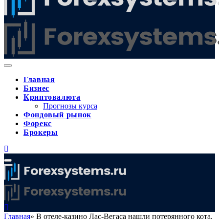
Главная
Бизнес
Криптовалюта
Прогнозы курса
Фондовый рынок
Форекс
Брокеры
Главная
»
В отеле-казино Лас-Вегаса нашли потерянного кота.