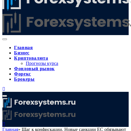
Главная
Бизнес
Криптовалюта
Прогнозы курса
Фондовый рынок
Форекс
Брокеры
Главная
»
Шаг к конфискации. Новые санкции ЕС обязывают