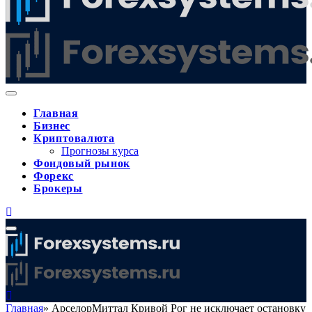
Главная
Бизнес
Криптовалюта
Прогнозы курса
Фондовый рынок
Форекс
Брокеры
Главная
»
АрселорМиттал Кривой Рог не исключает остановку