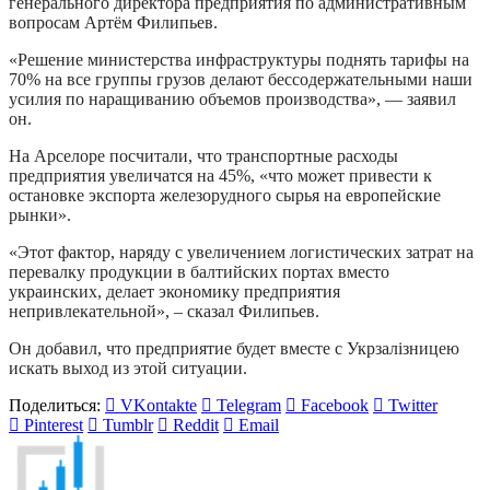
генерального директора предприятия по административным
вопросам Артём Филипьев.
«Решение министерства инфраструктуры поднять тарифы на
70% на все группы грузов делают бессодержательными наши
усилия по наращиванию объемов производства», — заявил
он.
На Арселоре посчитали, что транспортные расходы
предприятия увеличатся на 45%, «что может привести к
остановке экспорта железорудного сырья на европейские
рынки».
«Этот фактор, наряду с увеличением логистических затрат на
перевалку продукции в балтийских портах вместо
украинских, делает экономику предприятия
непривлекательной», – сказал Филипьев.
Он добавил, что предприятие будет вместе с Укрзалізницею
искать выход из этой ситуации.
Поделиться:
VKontakte
Telegram
Facebook
Twitter
Pinterest
Tumblr
Reddit
Email