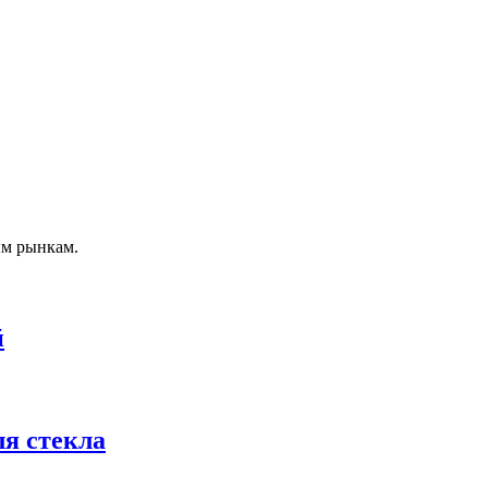
ым рынкам.
й
ля стекла