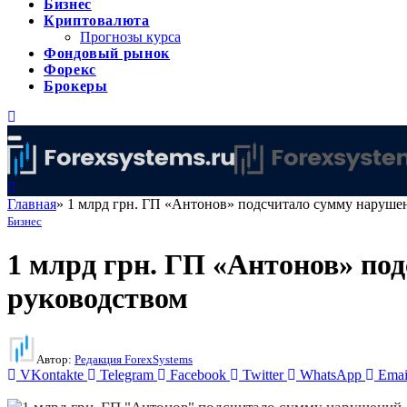
Бизнес
Криптовалюта
Прогнозы курса
Фондовый рынок
Форекс
Брокеры
Главная
»
1 млрд грн. ГП «Антонов» подсчитало сумму наруш
Бизнес
1 млрд грн. ГП «Антонов» п
руководством
Автор:
Редакция ForexSystems
VKontakte
Telegram
Facebook
Twitter
WhatsApp
Emai